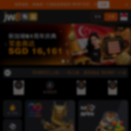
推荐朋友，每邀请一个朋友您将获得 48.00 SGD。 💥
兑换
登录
注册
PLINKO已上线！一球入格，最高抱走 $8,888！🎉💰
推荐人
应用程序
存款
提款
热门游戏