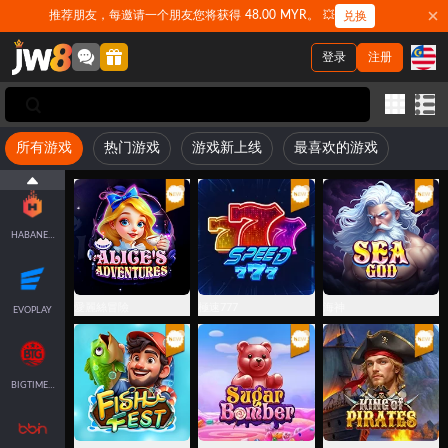
VOLTENT
推荐朋友，每邀请一个朋友您将获得 48.00 MYR。 💥
兑换
登录
注册
CROWDPLAY
所有游戏
热门游戏
游戏新上线
最喜欢的游戏
KM-SLOT
HABANERO
愛麗絲冒險
極速777
海神
EVOPLAY
BIGTIMEGAMING