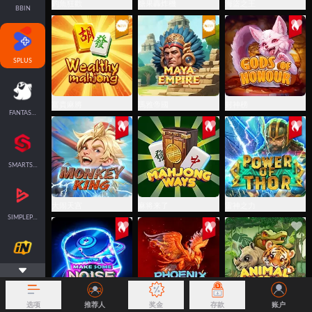
釣魚狂歡
糖果轟炸機
海盜之王
BBIN
SPLUS
富貴麻將
瑪雅帝國
封神榜
FANTASMA
SMARTSOFT
大闹天宫
麻将来了
雷神之力
SIMPLEPLAY
INOUT
选项
推荐人
奖金
存款
账户
燥起来
凤凰传奇
动物王国