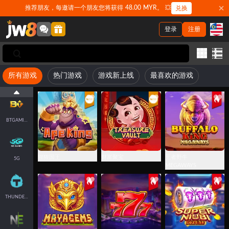
RSG
推荐朋友，每邀请一个朋友您将获得 48.00 MYR。 💥
兑换
登录
注册
ADVANTPLAY
所有游戏
热门游戏
游戏新上线
最喜欢的游戏
POP
BTGAMING
猩猩国王
财富聚宝
王者野牛
5G
MEGAWAYS
THUNDERKICK