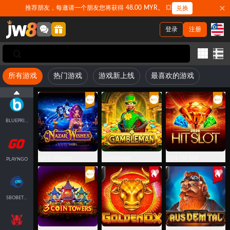
THUNDERKICK
推荐朋友，每邀请一个朋友您将获得 48.00 MYR。 💥
兑换
登录
注册
NETENT
所有游戏
热门游戏
游戏新上线
最喜欢的游戏
RICH88
BLUEPRINT
Nazar Wishes
Gambleman
2026 Hit Slot
PLAYNGO
SBOBETFUNKY