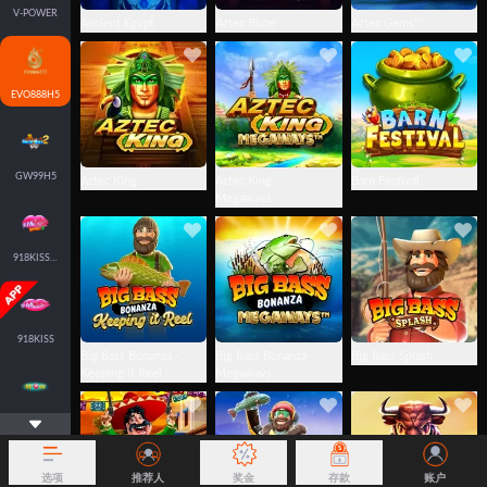
V-POWER
Ancient Egypt
Aztec Blaze
Aztec Gems™
EVO888H5
GW99H5
Aztec King
Aztec King
Barn Festival
Megaways
918KISSH5
918KISS
Big Bass Bonanza -
Big Bass Bonanza -
Big Bass Splash
Keeping it Reel
Megaways
XE88
选项
推荐人
奖金
存款
账户