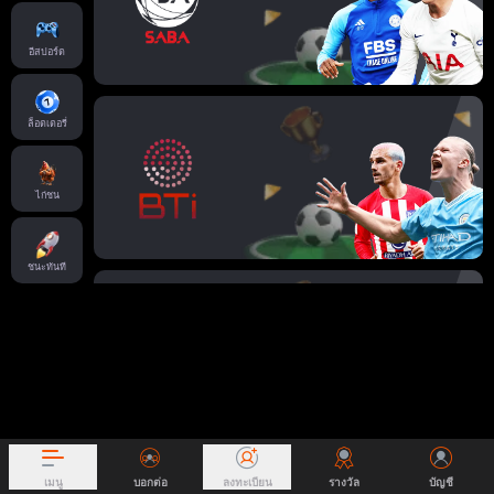
อีสปอร์ต
ล็อตเตอรี่
ไก่ชน
ชนะทันที
เมนู
บอกต่อ
ลงทะเบียน
รางวัล
บัญชี