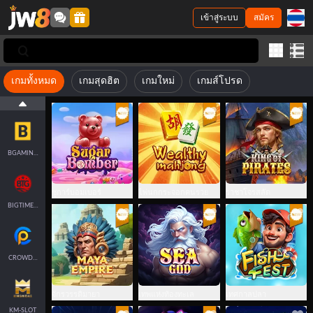
เข้าสู่ระบบ
สมัคร
NAGA
เกมทั้งหมด
เกมสุดฮิต
เกมใหม่
เกมส์โปรด
ODINGAMING
BGAMING-SLOT
ชูการ์บอมเบอร์
ไพ่นกกระจอกคนรวย
ราชาโจรสลัด
BIGTIMEGAMING
CROWDPLAY
จักรวรรดิมายา
เทพแห่งท้องทะเล
เทศกาลปลา
KM-SLOT