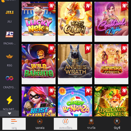
JILI
เนโกะนำโชค
วิถีแห่งกิเลน
ค่ำคืนค็อกเทล
FACHAI-SLOT
RSG
ไวลด์แบนดิโต
อานูบิสพิโรธ
โชคลาภแห่งคเณศ
CRAZYGAMING
NOLIMITCITY
เงินจากการปล้น
ขุมทรัพย์ขนมหวาน
สมบัติของภูติจิ๋ว
เมนู
บอกต่อ
ลงทะเบียน
รางวัล
บัญชี