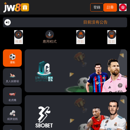
登錄
註冊
目前没有公告
推薦
應用程式
存款
提款
運動
真人娛樂場
老虎機
紙牌遊戲