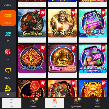
Good Fortune M
Jump High 2
Jumping mobile
UUSLOT
CQ9GAMING
God of War
Zeus
Fly Out
5G
KA
LuckyBats
JumpHigher
Rave Jump mobile
INOUT
ODINGAMING
मेनु
रेफरल
जमा
पुरस्कारहरू
खाता