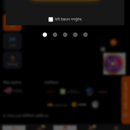
माछा पकड्नु
फेरि देखाउन नगर्नुहोस्
लटरी
इ-स्पोर्ट
चिडियाँ युद्ध
गेमिङ लाइसेन्स
प्रमाणिकता
हामीसँग सम्पर्क गर्नुहोस्
© 2026 jw8 सर्वाधिकार सुरक्षित छ।