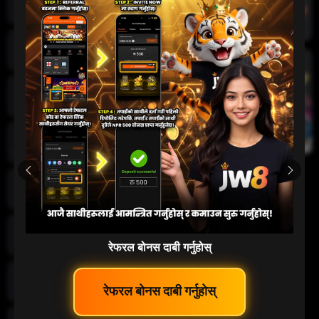
तातो खेलहरू
खेलकुद
क्रिकेट
जीवन क्यासिनो
स्लट
रेफरल बोनस दाबी गर्नुहोस्
दुर्घटना खेल
 रेफरल बोनस दाबी गर्नुहोस् 
कार्ड खेलहरू