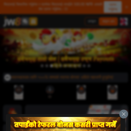
मित्रलाई सिफारिस गर्नुहोस र प्रत्येक मित्रलाई तपाईंले 500.00 NPR असली
प्राप्त
शेष प्राप्त गर्नुहोस्। 💥
गर्नुहोस्
लगइन
साइन अप
 नयाँ सदस्यहरूका लागि १००% सम्मको स्वागत बोनस! अहिले सहभागी हुनुहोस्!
रेफरल
एप
जमा
निकासी
ज्याकपोट