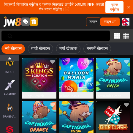
मित्रलाई सिफारिस गर्नुहोस र प्रत्येक मित्रलाई तपाईंले 500.00 NPR असली
प्राप्त
शेष प्राप्त गर्नुहोस्। 💥
गर्नुहोस्
लगइन
साइन अप
CRAZYGAMING
सबै खेलहरू
तातो खेलहरू
नयाँ खेलहरू
मनपर्ने खेलहरू
SPB-INST
INOUT
AVIATRIX
3 Kings Scratch
Balloon Mania
Capymania Green
PRAGMATICPLAY