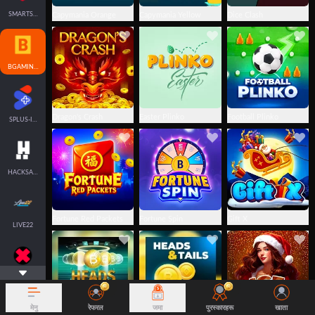
Capymania Orange
Capymania Yellow
Dice Clash
SMARTSOFT-INSTANTWIN
BGAMING-INST
Dragon's Crash
Easter Plinko
Football Plinko
SPLUS-INSTANTWIN
HACKSAW-INST
Fortune Red Packets
Fortune Spin
Gift X
LIVE22
TURBO
मेनु
रेफरल
जमा
पुरस्कारहरू
खाता