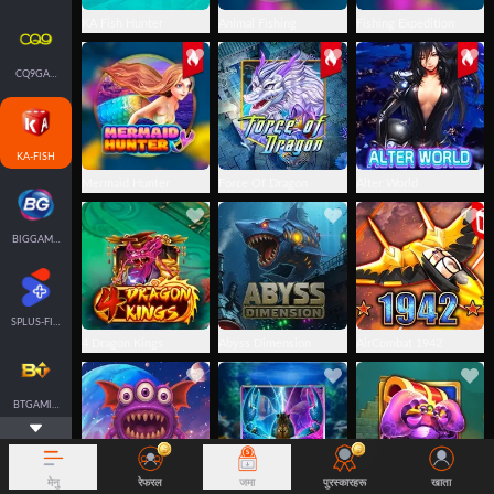
KA Fish Hunter
Animal Fishing
Fishing Expedition
CQ9GAMING
KA-FISH
Mermaid Hunter
Force Of Dragon
Alter World
BIGGAMING
SPLUS-FISH
4 Dragon Kings
Abyss Dimension
AirCombat 1942
BTGAMING-FISH
मेनु
रेफरल
जमा
पुरस्कारहरू
खाता