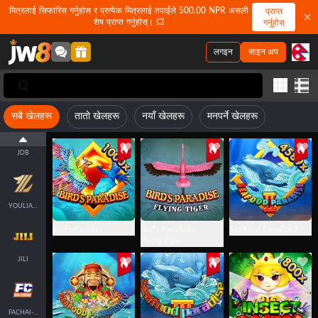
मित्रलाई सिफारिस गर्नुहोस र प्रत्येक मित्रलाई तपाईंले 500.00 NPR असली
प्राप्त
शेष प्राप्त गर्नुहोस्। 💥
गर्नुहोस्
लगइन
साइन अप
FASTSPIN-FISH
सबै खेलहरू
तातो खेलहरू
नयाँ खेलहरू
मनपर्ने खेलहरू
JDB
YOULIANGAMING
Bird's Paradise
Bird's Paradise -
Sea Food Paradise 2
Flying Tiger
JILI
FACHAI-FISH