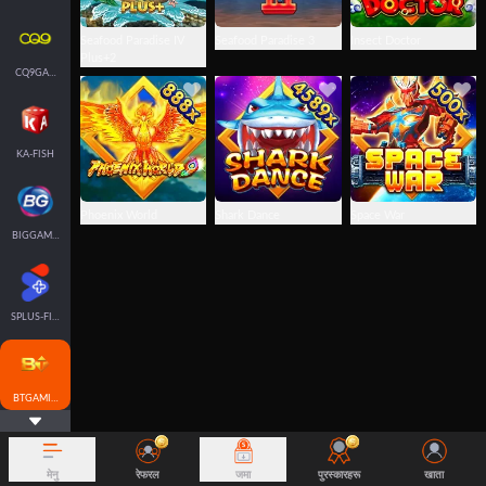
Seafood Paradise IV
Seafood Paradise 3
Insect Doctor
Plus+2
CQ9GAMING
KA-FISH
Phoenix World
Shark Dance
Space War
BIGGAMING
SPLUS-FISH
BTGAMING-FISH
मेनु
रेफरल
जमा
पुरस्कारहरू
खाता