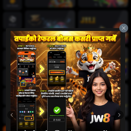
तातो खेलहरू
खेलकुद
क्रिकेट
जीवन क्यासिनो
स्लट
दुर्घटना खेल
कार्ड खेलहरू