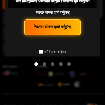
माछा पकड्नु
रेफरल बोनस दाबी गर्नुहोस्
लटरी
 रेफरल बोनस दाबी गर्नुहोस् 
इ-स्पोर्ट
फेरि देखाउन नगर्नुहोस्
चिडियाँ युद्ध
गेमिङ लाइसेन्स
प्रमाणिकता