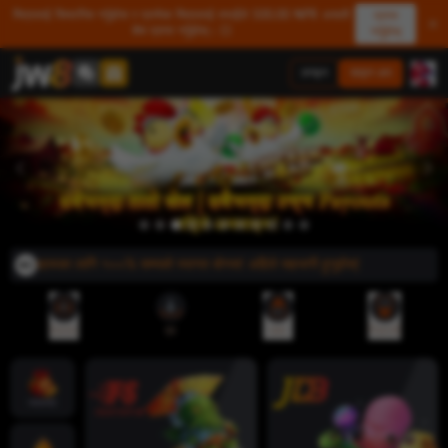
मित्रलाई सिफारिस गर्नुहोस र प्रत्येक मित्रलाई तपाईंले 500.00 NPR असली
प्राप्त
शेष प्राप्त गर्नुहोस्। 💥
गर्नुहोस्
लगइन
साइन अप
सदस्यहरूका लागि १००% सम्मको स्वागत बोनस! अहिले सहभागी हुनुहोस्!
रेफरल
एप
जमा
निकासी
ज्याकपोट