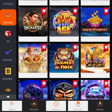
Lucy
Great Cai Shen
Neko Blessing
HOTDOG
EPICWIN
Uncharted
Epic Ace Deluxe
Great Prosperity
KA
PLAYSTARGAMING
Master Of The Sun
Riches Of Tiger
Mythical Creatures
BGAMING-SLOT
RSG
Menu
Perujuk
Bonus
Deposit
Akaun