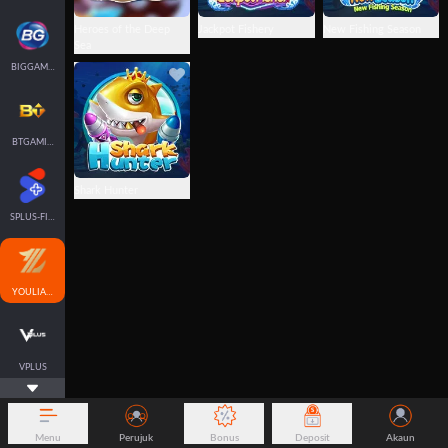
Heroes of the Deep
Jackpot Fishery
New Fishing Season
Sea
BIGGAMING
BTGAMING-FISH
Shark Hunter
SPLUS-FISH
YOULIANGAMING
VPLUS
Menu
Perujuk
Bonus
Deposit
Akaun