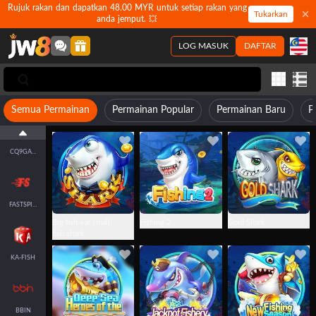
Rujuk rakan dan dapatkan 48.00 MYR untuk setiap rakan yang
Tukarkan
anda jemput. 💥
LOG MASUK
DAFTAR
FACHAI-FISH
JDB
Semua Permainan
Permainan Popular
Permainan Baru
P
CQ9GAMING
FASTSPIN-FISH
Big fish eat small
Fishing 2
Gold Shark
fish shark
KA-FISH
BBIN