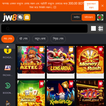
আপনার একজন বন্ধুকে রেফার করুন এবং প্রতিটি বন্ধুকে রেফারের জন্য 300.00 BDT
মুক্তকরণ
PGSOFT
টাকা করে উপার্জন করুন। 💥
করুন
লগইন
সাইনআপ
PEGASUS-SLOT
সব গেম
হট গেম
নতুন খেলা
প্রিয় গেম
JDB
RICHGAMING
FACHAI-SLOT
Legend of Aztec 2
Lion's Area
Money Rush
BOOONGO