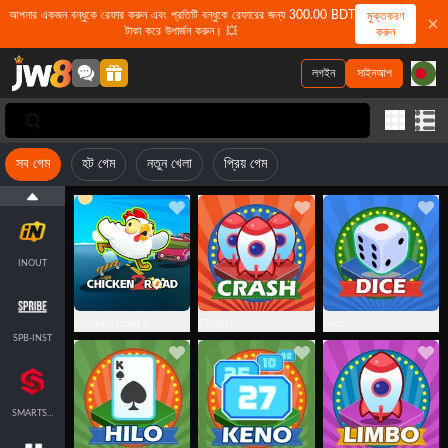
আপনার একজন বন্ধুকে রেফার করুন এবং প্রতিটি বন্ধুকে রেফারের জন্য 300.00 BDT
মুক্তকরণ
টাকা করে উপার্জন করুন। 💥
করুন
লগইন
সাইনআপ
CRAZYGAMING
সব গেম
হট গেম
নতুন খেলা
প্রিয় গেম
AVIATRIX
INOUT
Chicken Road 2
CRASH
Dice
SPB-INST
SMARTSOFT-INSTANTWIN