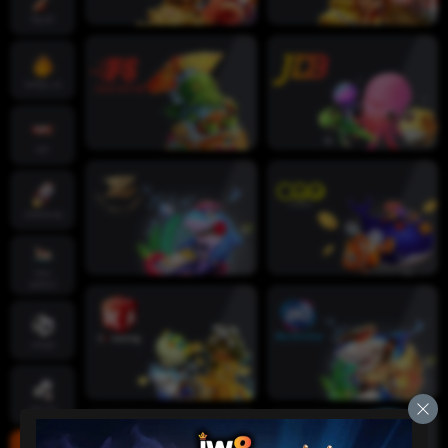
ক্রিকেট
জনপ্রিয় গেম
স্লট
তাৎক্ষণিক জয়
লাইভ
ক্যাসিনো
খেলাধুলা
কার্ড গেম