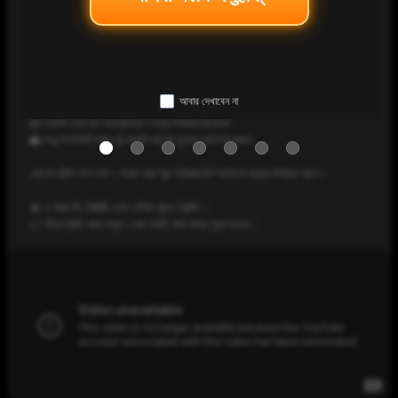
তাহলে… JW8 এত জনপ্রিয় কেন?
✨ মূল হাইলাইটস:
🎮 এক অ্যাপেই ১০,০০০+ গেমে অ্যাক্সেস
⚡️ দ্রুত, স্মুথ ও ইউজার-ফ্রেন্ডলি এক্সপেরিয়েন্স
🎯 ইন্টারঅ্যাকটিভ গেম ক্যাটাগরির বড় ভ্যারাইটি
আবার দেখাবেন না
📱 যেকোনো সময়, যেকোনো জায়গায় স্মুথ মোবাইল এক্সপেরিয়েন্স
📅 ডেইলি চেক-ইন সারপ্রাইজ ও নতুন ইউজার রিওয়ার্ড
👥 বন্ধু ইনভাইট করুন & বাড়তি আয়ের সুযোগ আনলক করুন
কোনো জটিল ধাপ নেই। সহজ আর স্মুথ অভিজ্ঞতাই সবাইকে বারবার ফিরিয়ে আনে।
🔥 এ কারণেই JW8 এখন এশিয়া জুড়ে ট্রেন্ডিং।
👉 নিজে ট্রাই করে দেখুন—কেন সবাই কথা বলছে বুঝে যাবেন।