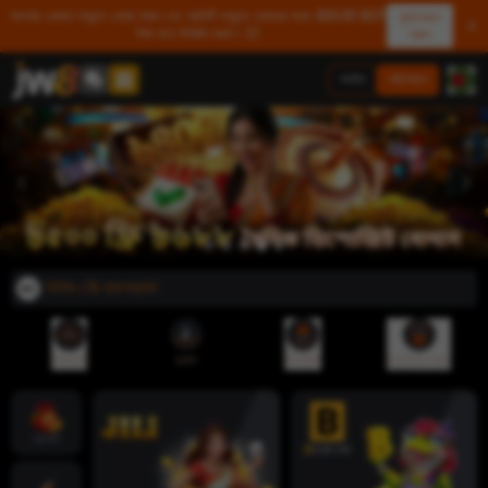
আপনার একজন বন্ধুকে রেফার করুন এবং প্রতিটি বন্ধুকে রেফারের জন্য 300.00 BDT
মুক্তকরণ
টাকা করে উপার্জন করুন। 💥
করুন
লগইন
সাইনআপ
🔥 দৈনিক ৫% ক্যাশব্যাক!
রেফারেল
অ্যাপ
ডিপোজিট
উত্তোলন করুন
জ্যাকপট