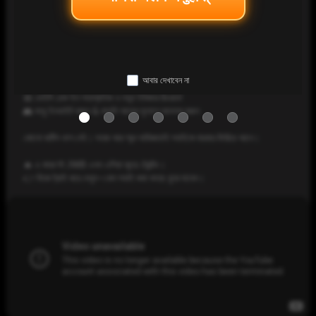
তাহলে… JW8 এত জনপ্রিয় কেন?
✨ মূল হাইলাইটস:
🎮 এক অ্যাপেই ১০,০০০+ গেমে অ্যাক্সেস
⚡️ দ্রুত, স্মুথ ও ইউজার-ফ্রেন্ডলি এক্সপেরিয়েন্স
🎯 ইন্টারঅ্যাকটিভ গেম ক্যাটাগরির বড় ভ্যারাইটি
আবার দেখাবেন না
📱 যেকোনো সময়, যেকোনো জায়গায় স্মুথ মোবাইল এক্সপেরিয়েন্স
📅 ডেইলি চেক-ইন সারপ্রাইজ ও নতুন ইউজার রিওয়ার্ড
👥 বন্ধু ইনভাইট করুন & বাড়তি আয়ের সুযোগ আনলক করুন
কোনো জটিল ধাপ নেই। সহজ আর স্মুথ অভিজ্ঞতাই সবাইকে বারবার ফিরিয়ে আনে।
🔥 এ কারণেই JW8 এখন এশিয়া জুড়ে ট্রেন্ডিং।
👉 নিজে ট্রাই করে দেখুন—কেন সবাই কথা বলছে বুঝে যাবেন।